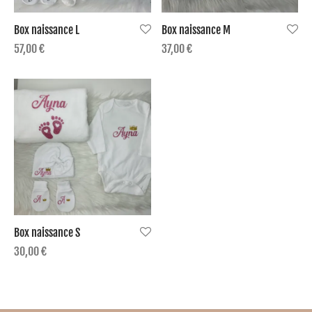
Box naissance L
Box naissance M
ge passeport
57,00
€
37,00
€
mos
Box naissance S
30,00
€