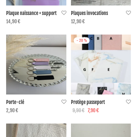
Plaque naissance + support
Plaques invocations
ge passeport
14,90
€
12,90
€
mos
-
20
%
Porte-clé
Protège passeport
Le prix
Le
9,90
€
7,90
€
2,90
€
initial
prix
était :
actuel
9,90 €.
est :